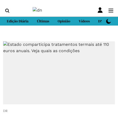
Edição Diária
Últimas
Opinião
Vídeos
DN Sport
DR