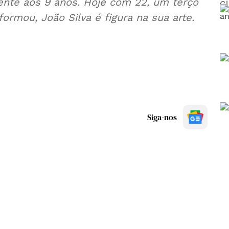
ente aos 9 anos. Hoje com 22, um terço
ormou, João Silva é figura na sua arte.
Siga-nos