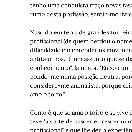
tenho uma conquista traço novas fas
rumo desta profissão, sentir-me livr
Nascido em terra de grandes toureiros
profissional (de quem herdou o nome
dificuldade em entender os moviment
antitaurinos. "É um assunto que se d
conhecimento", lamenta. "Eu sou um 
pondo-me numa posição neutra, porqu
considero-me animalista, porque crio
amo o toiro."
Como é que se ama o toiro e se vive d
teve "a sorte de nascer e crescer nu
profissional" e que lhe deu a experi