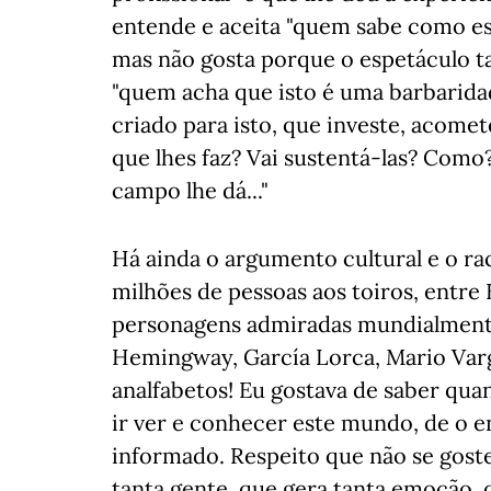
entende e aceita "quem sabe como es
mas não gosta porque o espetáculo 
"quem acha que isto é uma barbarida
criado para isto, que investe, acomet
que lhes faz? Vai sustentá-las? Como
campo lhe dá..."
Há ainda o argumento cultural e o ra
milhões de pessoas aos toiros, entre
personagens admiradas mundialmente 
Hemingway, García Lorca, Mario Varg
analfabetos! Eu gostava de saber quan
ir ver e conhecer este mundo, de o en
informado. Respeito que não se gost
tanta gente, que gera tanta emoção, qu