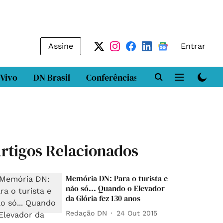
Assine
Entrar
 Vivo
DN Brasil
Conferências
DN LAB
Class
rtigos Relacionados
Memória DN: Para o turista e
não só... Quando o Elevador
da Glória fez 130 anos
Redação DN
24 Out 2015