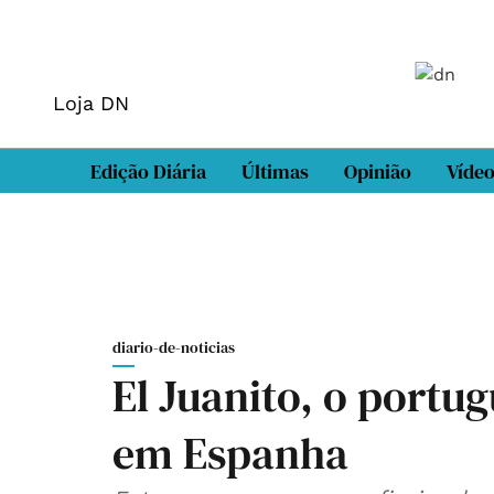
Loja DN
Edição Diária
Últimas
Opinião
Víde
diario-de-noticias
El Juanito, o portu
em Espanha