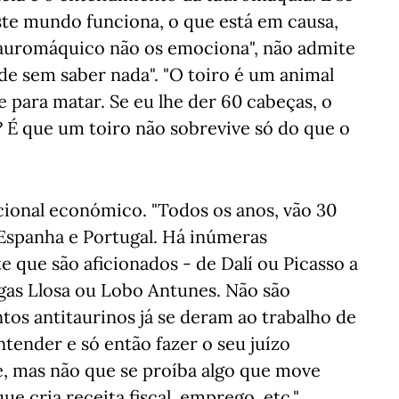
te mundo funciona, o que está em causa,
tauromáquico não os emociona", não admite
de sem saber nada". "O toiro é um animal
e para matar. Se eu lhe der 60 cabeças, o
? É que um toiro não sobrevive só do que o
cional económico. "Todos os anos, vão 30
 Espanha e Portugal. Há inúmeras
que são aficionados - de Dalí ou Picasso a
as Llosa ou Lobo Antunes. Não são
tos antitaurinos já se deram ao trabalho de
tender e só então fazer o seu juízo
e, mas não que se proíba algo que move
e cria receita fiscal, emprego, etc."