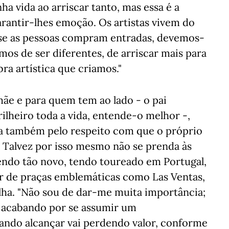
ha vida ao arriscar tanto, mas essa é a
arantir-lhes emoção. Os artistas vivem do
 se as pessoas compram entradas, devemos-
os de ser diferentes, de arriscar mais para
a artística que criamos."
 mãe e para quem tem ao lado - o pai
lheiro toda a vida, entende-o melhor -,
ada também pelo respeito com que o próprio
. Talvez por isso mesmo não se prenda às
sendo tão novo, tendo toureado em Portugal,
or de praças emblemáticas como Las Ventas,
lha. "Não sou de dar-me muita importância;
z, acabando por se assumir um
ando alcançar vai perdendo valor, conforme