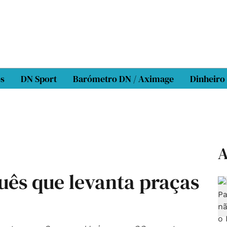
os
DN Sport
Barómetro DN / Aximage
Dinheiro
A
guês que levanta praças