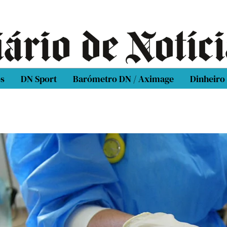
os
DN Sport
Barómetro DN / Aximage
Dinheiro