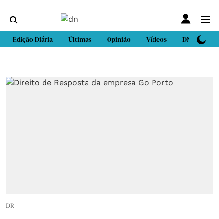
Edição Diária
Últimas
Opinião
Vídeos
DN Sport
DR