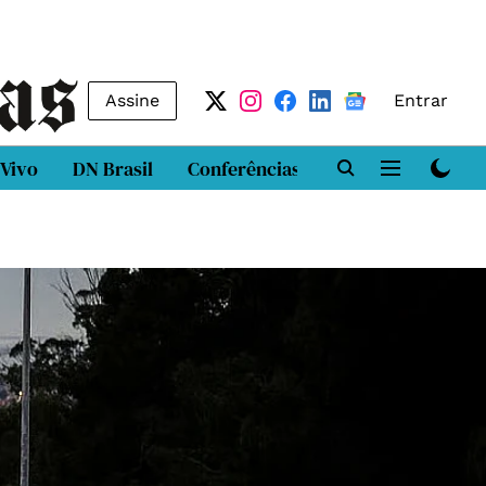
Assine
Entrar
 Vivo
DN Brasil
Conferências
DN LAB
Class