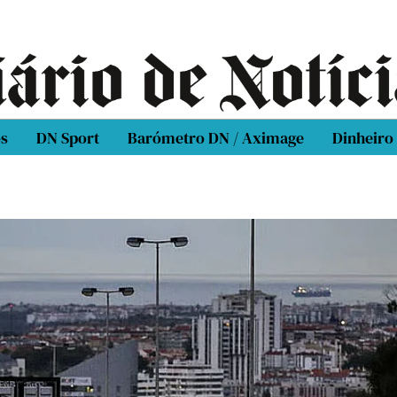
os
DN Sport
Barómetro DN / Aximage
Dinheiro