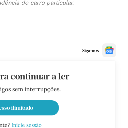
dência do carro particular.
Siga-nos
ra continuar a ler
tigos sem interrupções.
esso ilimitado
ante?
Inicie sessão