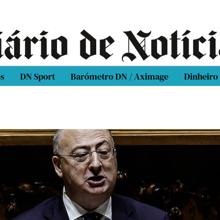
os
DN Sport
Barómetro DN / Aximage
Dinheiro