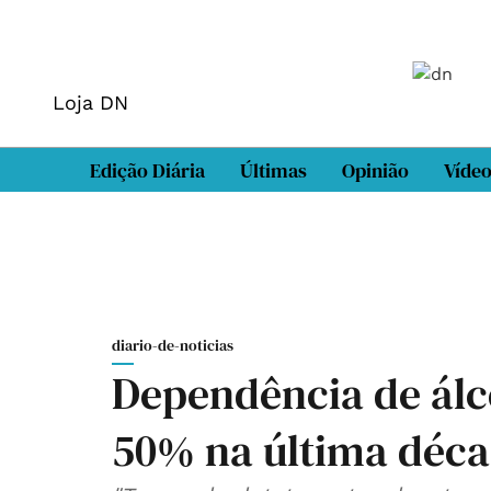
Loja DN
Edição Diária
Últimas
Opinião
Víde
diario-de-noticias
Dependência de ál
50% na última déc