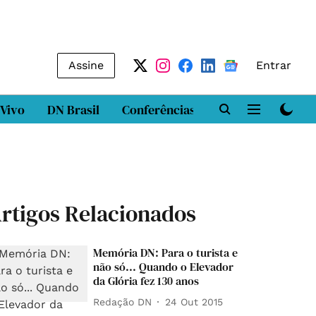
Assine
Entrar
 Vivo
DN Brasil
Conferências
DN LAB
Class
rtigos Relacionados
Memória DN: Para o turista e
não só... Quando o Elevador
da Glória fez 130 anos
Redação DN
24 Out 2015