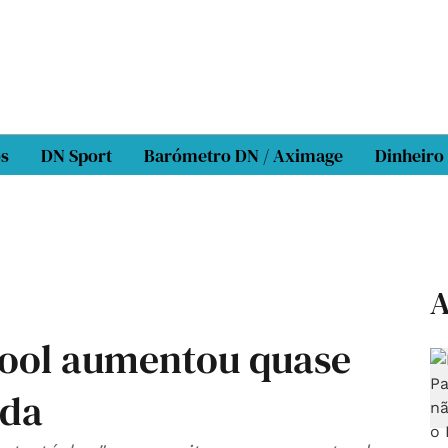
os
DN Sport
Barómetro DN / Aximage
Dinheiro
A
cool aumentou quase
ada