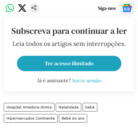
Siga-nos
Subscreva para continuar a ler
Leia todos os artigos sem interrupções.
Ter acesso ilimitado
Já é assinante?
Inicie sessão
Hospital Amadora-Sintra
Natalidade
bebé
Hipermercados Continente
Bebé do ano