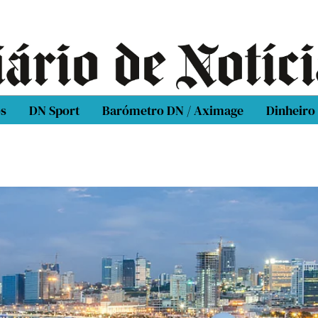
os
DN Sport
Barómetro DN / Aximage
Dinheiro