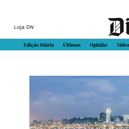
Loja DN
Edição Diária
Últimas
Opinião
Víde