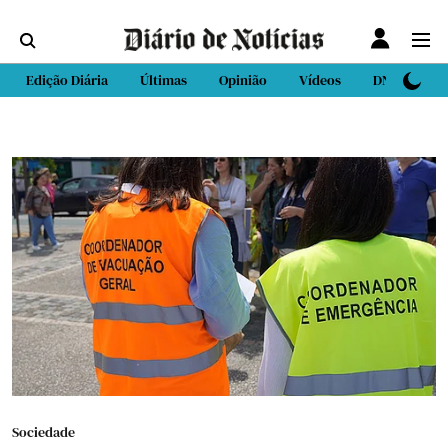
Edição Diária
Últimas
Opinião
Vídeos
DN Sport
Sociedade