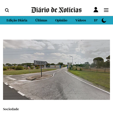
Edição Diária
Últimas
Opinião
Vídeos
DN Sport
Sociedade