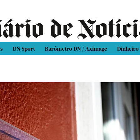
os
DN Sport
Barómetro DN / Aximage
Dinheiro