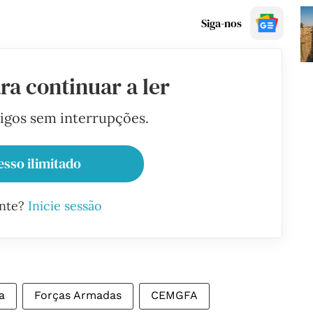
Siga-nos
ra continuar a ler
tigos sem interrupções.
esso ilimitado
ante?
Inicie sessão
a
Forças Armadas
CEMGFA