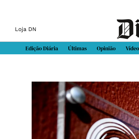
Loja DN
Edição Diária
Últimas
Opinião
Víde