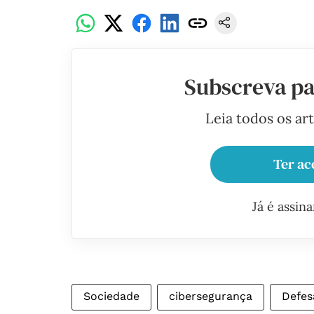
Subscreva pa
Leia todos os ar
Ter ac
Já é assin
Sociedade
cibersegurança
Defes