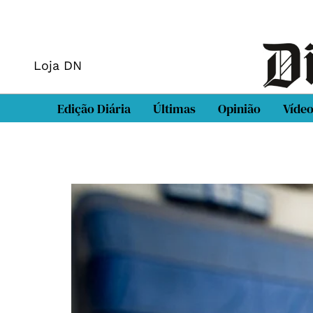
Loja DN
Edição Diária
Últimas
Opinião
Víde