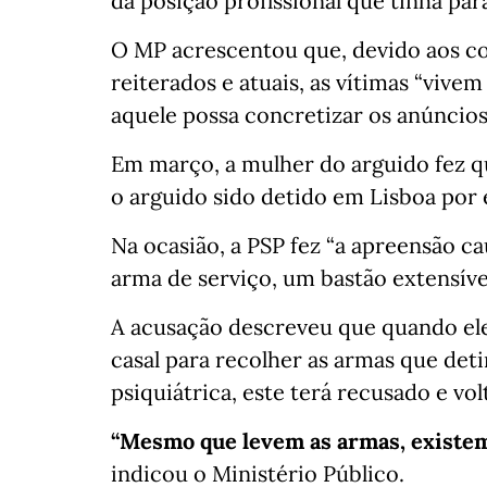
da posição profissional que tinha par
O MP acrescentou que, devido aos c
reiterados e atuais, as vítimas “vive
aquele possa concretizar os anúncios
Em março, a mulher do arguido fez q
o arguido sido detido em Lisboa por e
Na ocasião, a PSP fez “a apreensão c
arma de serviço, um bastão extensíve
A acusação descreveu que quando el
casal para recolher as armas que det
psiquiátrica, este terá recusado e vo
“Mesmo que levem as armas, existem 
indicou o Ministério Público.