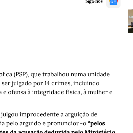
Siga-nos
blica (PSP), que trabalhou numa unidade
 ser julgado por 14 crimes, incluindo
e ofensa à integridade física, à mulher e
ia julgou improcedente a arguição de
ada pelo arguido e pronunciou-o
“pelos
antes da acusação deduzida pelo Ministério