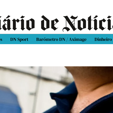
os
DN Sport
Barómetro DN / Aximage
Dinheiro