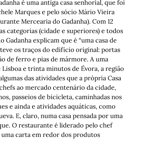
danha é uma antiga casa senhorial, que foi
hele Marques e pelo sócio Mário Vieira
taurante Mercearia do Gadanha). Com 12
as categorias (cidade e superiores) e todos
 do Gadanha explicam que é “uma casa de
ve os traços do edifício original: portas
mão de ferro e pias de mármore. A uma
e Lisboa e trinta minutos de Évora, a região
algumas das atividades que a própria Casa
s chefs ao mercado centenário da cidade,
os, passeios de bicicleta, caminhadas nos
ues e ainda e atividades aquáticas, como
ueva. E, claro, numa casa pensada por uma
que. O restaurante é liderado pelo chef
a uma carta em redor dos produtos