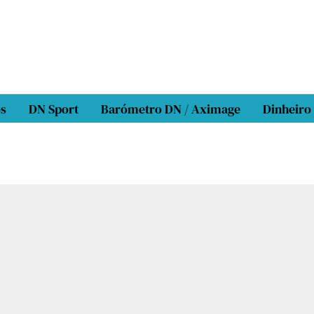
os
DN Sport
Barómetro DN / Aximage
Dinheiro