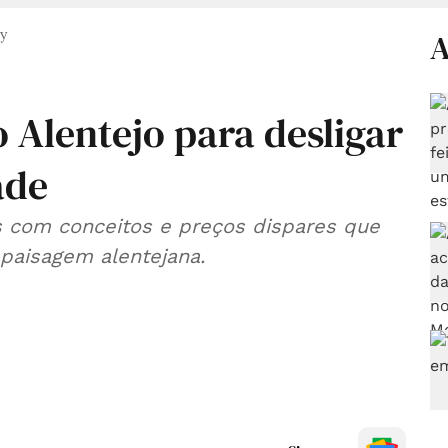
y
A
 Alentejo para desligar
ade
s com conceitos e preços dispares que
aisagem alentejana.