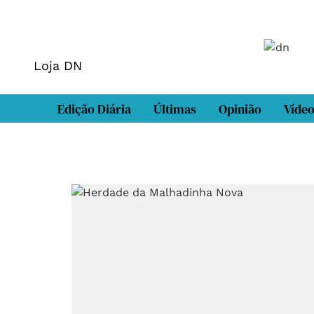
Loja DN
Edição Diária
Últimas
Opinião
Víde