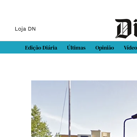
Loja DN
Edição Diária
Últimas
Opinião
Víde