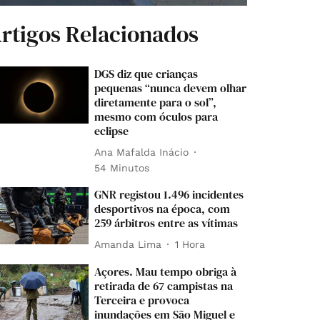
rtigos Relacionados
DGS diz que crianças
pequenas “nunca devem olhar
diretamente para o sol”,
mesmo com óculos para
eclipse
Ana Mafalda Inácio
54 Minutos
GNR registou 1.496 incidentes
desportivos na época, com
259 árbitros entre as vítimas
Amanda Lima
1 Hora
Açores. Mau tempo obriga à
retirada de 67 campistas na
Terceira e provoca
inundações em São Miguel e