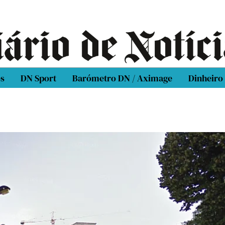
os
DN Sport
Barómetro DN / Aximage
Dinheiro