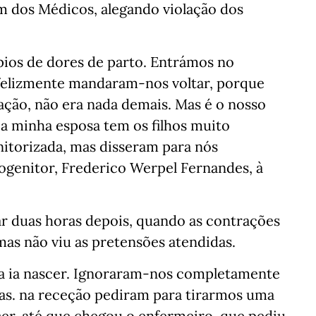
m dos Médicos, alegando violação dos
pios de dores de parto. Entrámos no
infelizmente mandaram-nos voltar, porque
ação, não era nada demais. Mas é o nosso
 a minha esposa tem os filhos muito
nitorizada, mas disseram para nós
ogenitor, Frederico Werpel Fernandes, à
ar duas horas depois, quando as contrações
as não viu as pretensões atendidas.
a ia nascer. Ignoraram-nos completamente
as. na receção pediram para tirarmos uma
cer, até que chegou o enfermeiro, que pediu