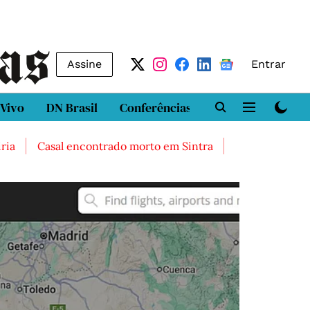
Assine
Entrar
 Vivo
DN Brasil
Conferências
DN LAB
Class
a
Casal encontrado morto em Sintra
Três feridos grav