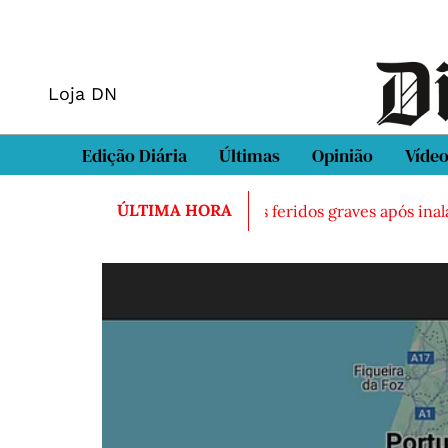
Loja DN
Edição Diária
Últimas
Opinião
Víde
ÚLTIMA HORA
ontrado morto em Sintra
Três feridos graves após inalaç