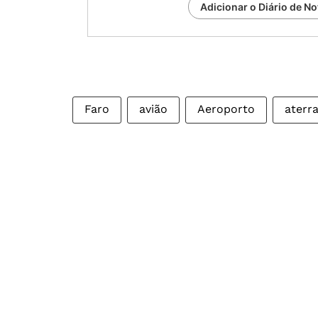
Adicionar o Diário de No
Faro
avião
Aeroporto
aterr