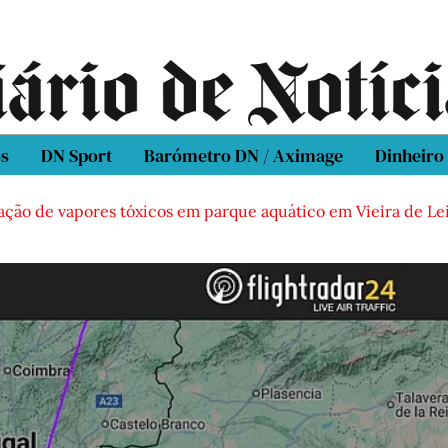
os
DN Sport
Barómetro DN / Aximage
Dinheiro
ão de vapores tóxicos em parque aquático em Vieira de Leiri