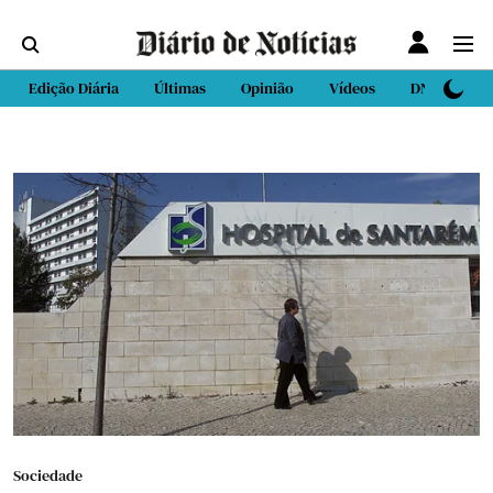
Edição Diária
Últimas
Opinião
Vídeos
DN Sport
Sociedade