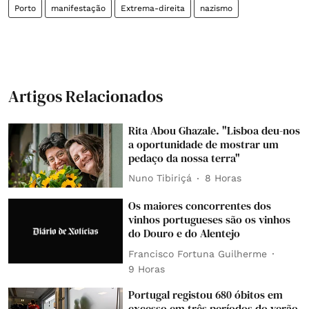
Porto
manifestação
Extrema-direita
nazismo
Artigos Relacionados
Rita Abou Ghazale. "Lisboa deu-nos
a oportunidade de mostrar um
pedaço da nossa terra"
Nuno Tibiriçá
8 Horas
Os maiores concorrentes dos
vinhos portugueses são os vinhos
do Douro e do Alentejo
Francisco Fortuna Guilherme
9 Horas
Portugal registou 680 óbitos em
excesso em três períodos do verão