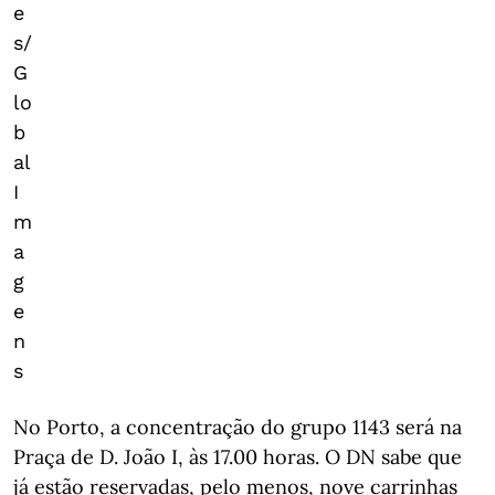
e
s/
G
lo
b
al
I
m
a
g
e
n
s
No Porto, a concentração do grupo 1143 será na
Praça de D. João I, às 17.00 horas. O DN sabe que
já estão reservadas, pelo menos, nove carrinhas