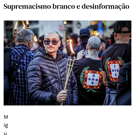
Supremacismo branco e desinformação
M
ig
u