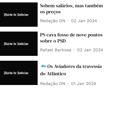
Sobem salários, mas também
os preços
Redação DN
02 Jan 2024
PS cava fosso de nove pontos
sobre o PSD
Rafael Barbosa
02 Jan 2024
Os Aviadores da travessia
do Atlântico
Redação DN
01 Jan 2024