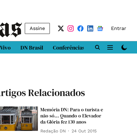
Assine
Entrar
 Vivo
DN Brasil
Conferências
DN LAB
Class
rtigos Relacionados
Memória DN: Para o turista e
não só... Quando o Elevador
da Glória fez 130 anos
Redação DN
24 Out 2015