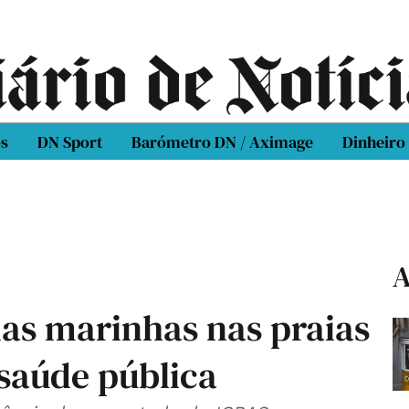
os
DN Sport
Barómetro DN / Aximage
Dinheiro
A
as marinhas nas praias
 saúde pública