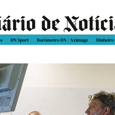
os
DN Sport
Barómetro DN / Aximage
Dinheiro