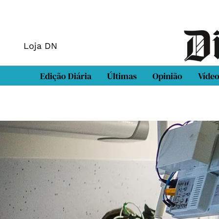
Loja DN
Edição Diária
Últimas
Opinião
Víde