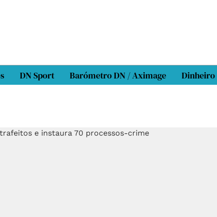
os
DN Sport
Barómetro DN / Aximage
Dinheiro