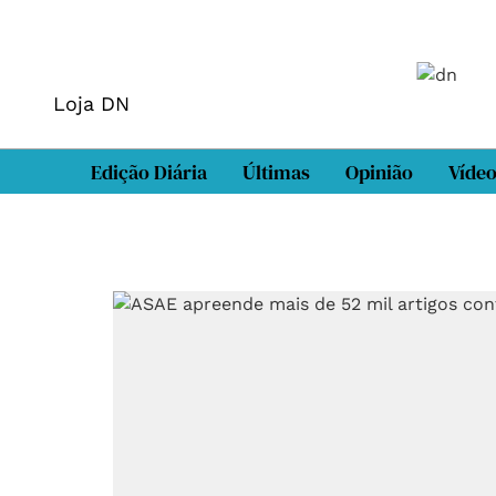
Loja DN
Edição Diária
Últimas
Opinião
Víde