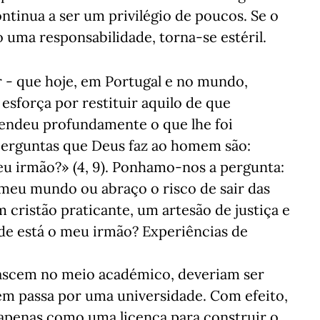
tinua a ser um privilégio de poucos. Se o
uma responsabilidade, torna-se estéril.
 - que hoje, em Portugal e no mundo,
 esforça por restituir aquilo de que
eendeu profundamente o que lhe foi
 perguntas que Deus faz ao homem são:
teu irmão?» (4, 9). Ponhamo-nos a pergunta:
eu mundo ou abraço o risco de sair das
cristão praticante, um artesão de justiça e
de está o meu irmão? Experiências de
nascem no meio académico, deveriam ser
em passa por uma universidade. Com efeito,
o apenas como uma licença para construir o