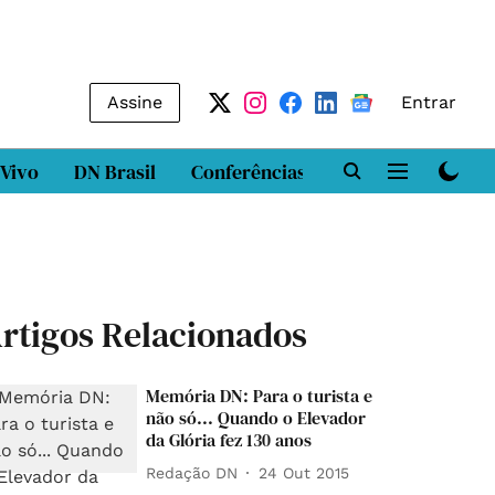
Assine
Entrar
 Vivo
DN Brasil
Conferências
DN LAB
Class
rtigos Relacionados
Memória DN: Para o turista e
não só... Quando o Elevador
da Glória fez 130 anos
Redação DN
24 Out 2015