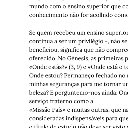
mundo com o ensino superior que con
conhecimento não for acolhido como 
Se quem recebeu um ensino superior
continua a ser um privilégio -, não se
beneficiou, significa que não compr
oferecido. No Génesis, as primeiras
«Onde estás?» (3, 9) e «Onde está o 
Onde estou? Permaneço fechado no m
minhas seguranças para me tornar um 
beleza? E perguntemo-nos ainda: On
serviço fraterno como a
«Missão País» e muitas outras, que 
consideradas indispensáveis para qu
o título de estudo não deve ser vist