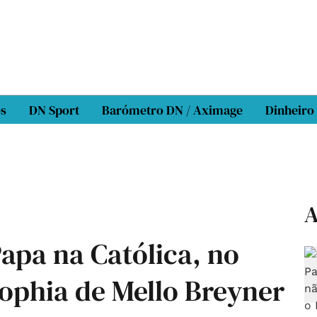
os
DN Sport
Barómetro DN / Aximage
Dinheiro
A
Papa na Católica, no
Sophia de Mello Breyner