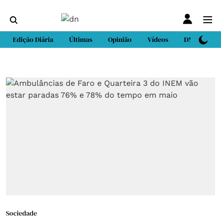
Edição Diária
Últimas
Opinião
Vídeos
DN Sport
Sociedade