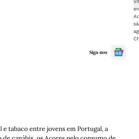
Siga-nos
l e tabaco entre jovens em Portugal, a
o de canábis, os Açores pelo consumo de