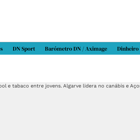
os
DN Sport
Barómetro DN / Aximage
Dinheiro