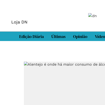
Loja DN
Edição Diária
Últimas
Opinião
Víde