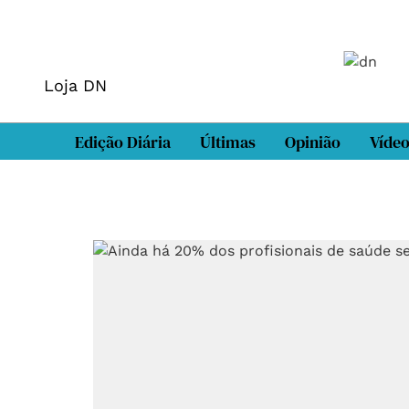
Loja DN
Edição Diária
Últimas
Opinião
Víde