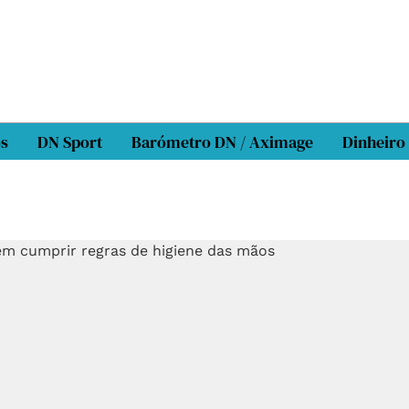
os
DN Sport
Barómetro DN / Aximage
Dinheiro