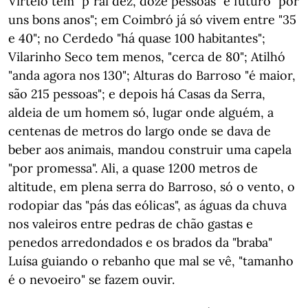
Virtelo tem "p"raí dez, doze pessoas" e futuro "por
uns bons anos"; em Coimbró já só vivem entre "35
e 40"; no Cerdedo "há quase 100 habitantes";
Vilarinho Seco tem menos, "cerca de 80"; Atilhó
"anda agora nos 130"; Alturas do Barroso "é maior,
são 215 pessoas"; e depois há Casas da Serra,
aldeia de um homem só, lugar onde alguém, a
centenas de metros do largo onde se dava de
beber aos animais, mandou construir uma capela
"por promessa". Ali, a quase 1200 metros de
altitude, em plena serra do Barroso, só o vento, o
rodopiar das "pás das eólicas", as águas da chuva
nos valeiros entre pedras de chão gastas e
penedos arredondados e os brados da "braba"
Luísa guiando o rebanho que mal se vê, "tamanho
é o nevoeiro" se fazem ouvir.