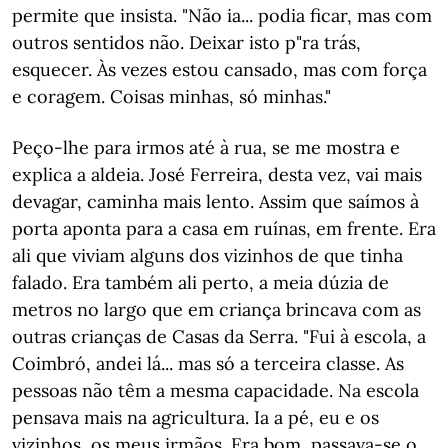
permite que insista. "Não ia... podia ficar, mas com
outros sentidos não. Deixar isto p"ra trás,
esquecer. Às vezes estou cansado, mas com força
e coragem. Coisas minhas, só minhas."
Peço-lhe para irmos até à rua, se me mostra e
explica a aldeia. José Ferreira, desta vez, vai mais
devagar, caminha mais lento. Assim que saímos à
porta aponta para a casa em ruínas, em frente. Era
ali que viviam alguns dos vizinhos de que tinha
falado. Era também ali perto, a meia dúzia de
metros no largo que em criança brincava com as
outras crianças de Casas da Serra. "Fui à escola, a
Coimbró, andei lá... mas só a terceira classe. As
pessoas não têm a mesma capacidade. Na escola
pensava mais na agricultura. Ia a pé, eu e os
vizinhos, os meus irmãos. Era bom, passava-se o