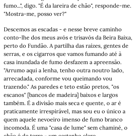
fumo...", digo. "É da lareira de chão", responde-me.
"Mostra-me, posso ver?"
Descemos as escadas - e nesse breve caminho
conto-lhe dos meus avós e trisavós da Beira Baixa,
perto do Fundão. A partilha das raízes, gentes de
serras, e os cigarros que vamos fumando até à
casa inundada de fumo desfazem a apreensão.
"Arrumo aqui a lenha, tenho outra noutro lado,
arrecadada, conforme vou queimando vou
trazendo." As paredes e teto estão pretos, "os
escanos" [bancos de madeira] baixos e largos
também. É a divisão mais seca e quente, o ar é
praticamente irrespirável, mas sou eu o único a
quem aquele nevoeiro imenso de fumo branco
incomoda. É uma "casa de lume" sem chaminé, o
chão é de terra - um castanho claro.