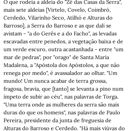
O que rodeia a aldeia do "Zé das Casas da Serra",
mais sete aldeias [Virtelo, Covelo, Coimbró,
Cerdedo, Vilarinho Seco, Atilhó e Alturas do
Barroso], a Serra do Barroso e as que dali se
avistam - "a do Gerês e a do Facho", as levadas
escavadas entre penedos, a vegetação baixa e de
um verde escuro, outra acastanhada - entre "um
mar de pedras", por "orago" de Santa Maria
Madalena, a "Apóstola dos Apóstolos, a que não
renega por medo", é avassalador ao olhar. "Um
mundo! Um nunca acabar de terra grossa,
fragosa, bravia, que [tanto] se levanta a pino num
ímpeto de subir ao céu", nas palavras de Torga.
"Uma terra onde as mulheres da serra são mais
duras do que os homens", nas palavras de Paulo
Pereira, presidente da junta de freguesia de
Alturas do Barroso e Cerdedo. "Há mais viúvas do