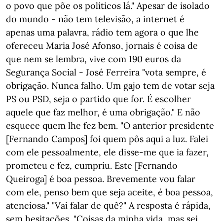
o povo que põe os políticos lá." Apesar de isolado
do mundo - não tem televisão, a internet é
apenas uma palavra, rádio tem agora o que lhe
ofereceu Maria José Afonso, jornais é coisa de
que nem se lembra, vive com 190 euros da
Segurança Social - José Ferreira "vota sempre, é
obrigação. Nunca falho. Um gajo tem de votar seja
PS ou PSD, seja o partido que for. É escolher
aquele que faz melhor, é uma obrigação." E não
esquece quem lhe fez bem. "O anterior presidente
[Fernando Campos] foi quem pôs aqui a luz. Falei
com ele pessoalmente, ele disse-me que ia fazer,
prometeu e fez, cumpriu. Este [Fernando
Queiroga] é boa pessoa. Brevemente vou falar
com ele, penso bem que seja aceite, é boa pessoa,
atenciosa." "Vai falar de quê?" A resposta é rápida,
sem hesitações. "Coisas da minha vida, mas sei