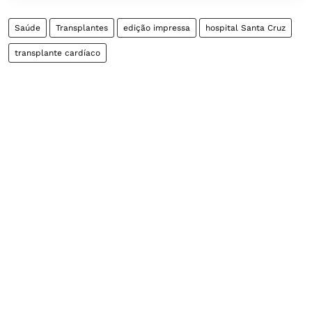
Saúde
Transplantes
edição impressa
hospital Santa Cruz
transplante cardíaco