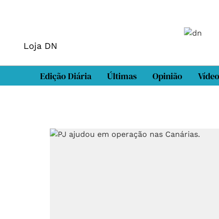
Loja DN
Edição Diária
Últimas
Opinião
Víde