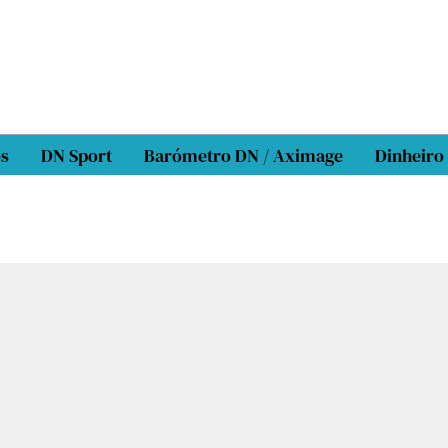
os
DN Sport
Barómetro DN / Aximage
Dinheiro