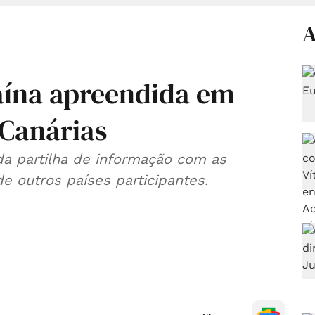
A
caína apreendida em
 Canárias
da partilha de informação com as
e outros países participantes.