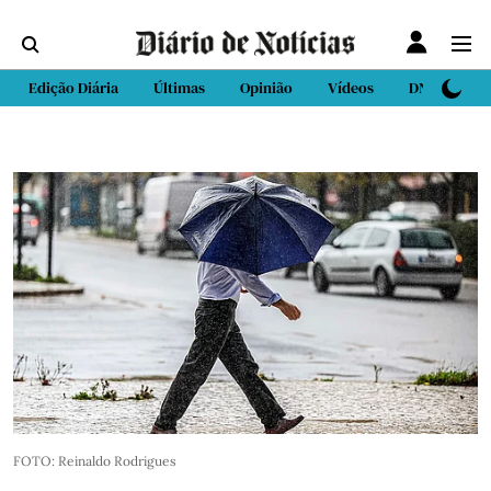
Edição Diária
Últimas
Opinião
Vídeos
DN Sport
FOTO: Reinaldo Rodrigues