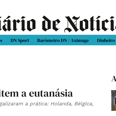
os
DN Sport
Barómetro DN / Aximage
Dinheiro
A
item a eutanásia
alizaram a prática: Holanda, Bélgica,