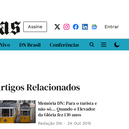
Assine
Entrar
 Vivo
DN Brasil
Conferências
DN LAB
Class
rtigos Relacionados
Memória DN: Para o turista e
não só... Quando o Elevador
da Glória fez 130 anos
Redação DN
24 Out 2015