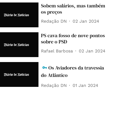
Sobem salários, mas também
os preços
Redação DN
02 Jan 2024
PS cava fosso de nove pontos
sobre o PSD
Rafael Barbosa
02 Jan 2024
Os Aviadores da travessia
do Atlântico
Redação DN
01 Jan 2024