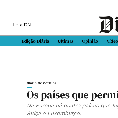
Loja DN
Edição Diária
Últimas
Opinião
Víde
diario-de-noticias
Os países que perm
Na Europa há quatro países que leg
Suíça e Luxemburgo.