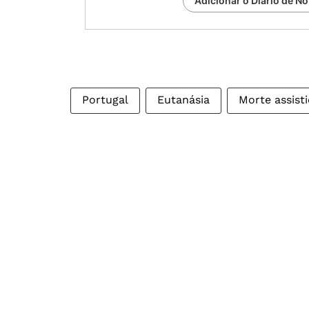
Adicionar o Diário de No
Portugal
Eutanásia
Morte assist