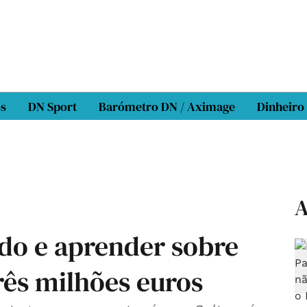
os
DN Sport
Barómetro DN / Aximage
Dinheiro
A
do e aprender sobre
três milhões euros