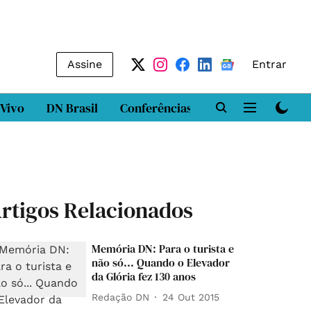
Assine
Entrar
 Vivo
DN Brasil
Conferências
DN LAB
Class
rtigos Relacionados
Memória DN: Para o turista e
não só... Quando o Elevador
da Glória fez 130 anos
Redação DN
24 Out 2015