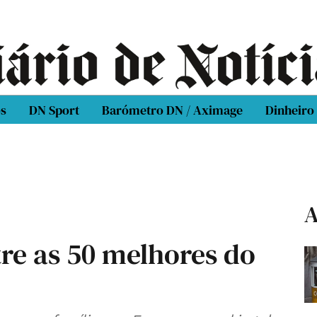
os
DN Sport
Barómetro DN / Aximage
Dinheiro
A
re as 50 melhores do