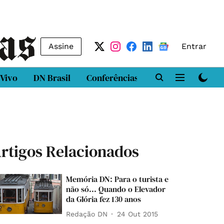
Assine
Entrar
 Vivo
DN Brasil
Conferências
DN LAB
Class
rtigos Relacionados
Memória DN: Para o turista e
não só... Quando o Elevador
da Glória fez 130 anos
Redação DN
24 Out 2015