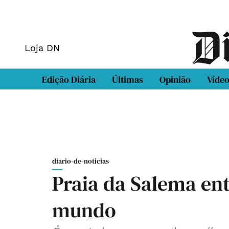
Loja DN
Edição Diária
Últimas
Opinião
Víde
diario-de-noticias
Praia da Salema ent
mundo