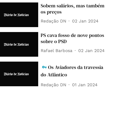
Sobem salários, mas também
os preços
Redação DN
02 Jan 2024
PS cava fosso de nove pontos
sobre o PSD
Rafael Barbosa
02 Jan 2024
Os Aviadores da travessia
do Atlântico
Redação DN
01 Jan 2024