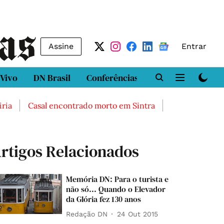
Assine
Entrar
 Vivo
DN Brasil
Conferências
DN LAB
Class
Casal encontrado morto em Sintra
Três feridos graves
rtigos Relacionados
Memória DN: Para o turista e
não só... Quando o Elevador
da Glória fez 130 anos
Redação DN
24 Out 2015