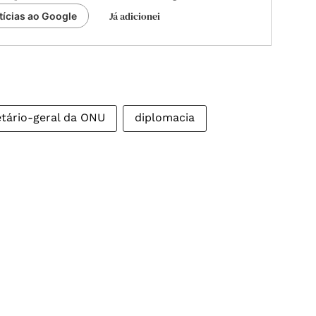
Já adicionei
tícias ao Google
tário-geral da ONU
diplomacia