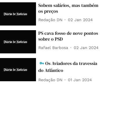
Sobem salários, mas também
os preços
Redação DN
02 Jan 2024
PS cava fosso de nove pontos
sobre o PSD
Rafael Barbosa
02 Jan 2024
Os Aviadores da travessia
do Atlântico
Redação DN
01 Jan 2024