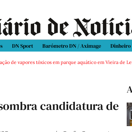
os
DN Sport
Barómetro DN / Aximage
Dinheiro
 de vapores tóxicos em parque aquático em Vieira de Leiria
A
sombra candidatura de