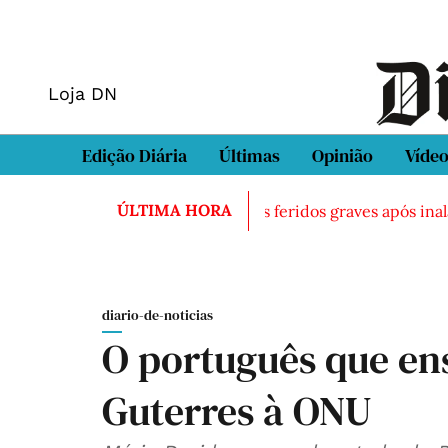
Loja DN
Edição Diária
Últimas
Opinião
Víde
ÚLTIMA HORA
trado morto em Sintra
Três feridos graves após inalação
diario-de-noticias
O português que en
Guterres à ONU