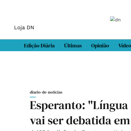
Loja DN
Edição Diária
Últimas
Opinião
Víde
diario-de-noticias
Esperanto: "Língua 
vai ser debatida em