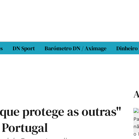
os
DN Sport
Barómetro DN / Aximage
Dinheiro
A
que protege as outras"
 Portugal