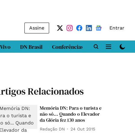
Assine
Entrar
 Vivo
DN Brasil
Conferências
DN LAB
Class
rtigos Relacionados
Memória DN: Para o turista e
não só... Quando o Elevador
da Glória fez 130 anos
Redação DN
24 Out 2015