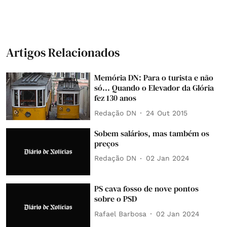
Artigos Relacionados
Memória DN: Para o turista e não
só... Quando o Elevador da Glória
fez 130 anos
Redação DN
24 Out 2015
Sobem salários, mas também os
preços
Redação DN
02 Jan 2024
PS cava fosso de nove pontos
sobre o PSD
Rafael Barbosa
02 Jan 2024