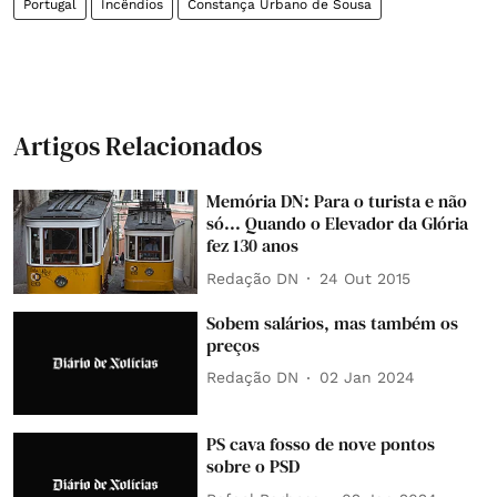
Portugal
Incêndios
Constança Urbano de Sousa
Artigos Relacionados
Memória DN: Para o turista e não
só... Quando o Elevador da Glória
fez 130 anos
Redação DN
24 Out 2015
Sobem salários, mas também os
preços
Redação DN
02 Jan 2024
PS cava fosso de nove pontos
sobre o PSD