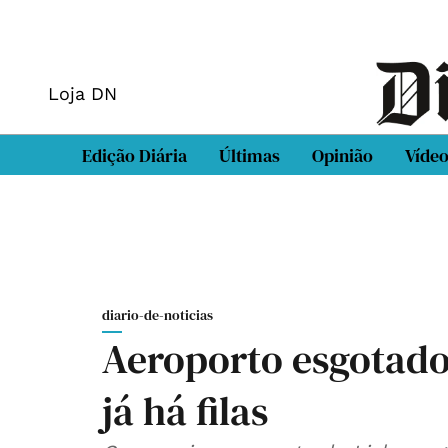
Loja DN
Edição Diária
Últimas
Opinião
Víde
diario-de-noticias
Aeroporto esgotado:
já há filas