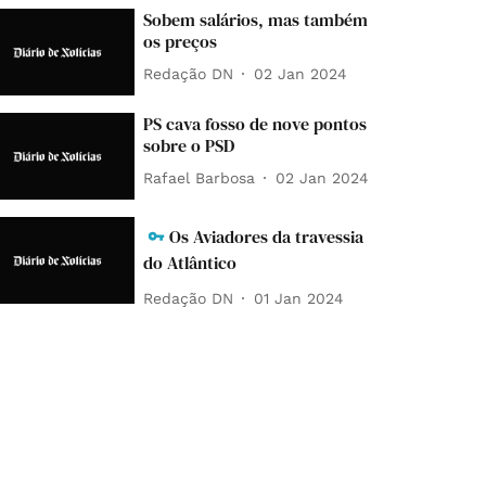
Sobem salários, mas também
os preços
Redação DN
02 Jan 2024
PS cava fosso de nove pontos
sobre o PSD
Rafael Barbosa
02 Jan 2024
Os Aviadores da travessia
do Atlântico
Redação DN
01 Jan 2024