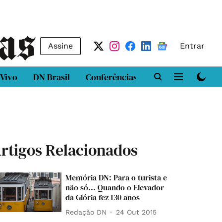
Assine
Entrar
 Vivo
DN Brasil
Conferências
DN LAB
Class
rtigos Relacionados
Memória DN: Para o turista e
não só... Quando o Elevador
da Glória fez 130 anos
Redação DN
24 Out 2015