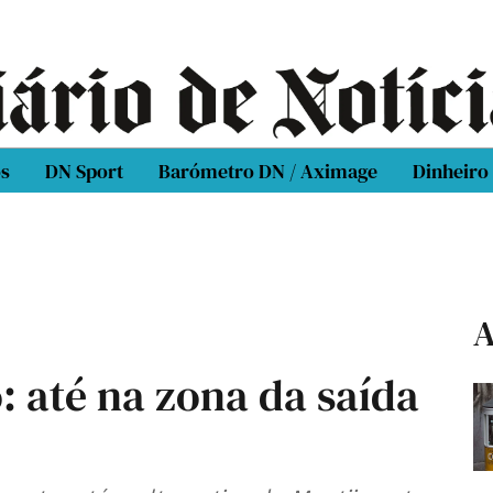
os
DN Sport
Barómetro DN / Aximage
Dinheiro
A
 até na zona da saída