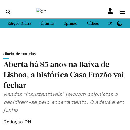
Edição Diária
Últimas
Opinião
Vídeos
DN Sport
diario-de-noticias
Aberta há 85 anos na Baixa de
Lisboa, a histórica Casa Frazão vai
fechar
Rendas "insustentáveis" levaram acionistas a
decidirem-se pelo encerramento. O adeus é em
junho
Redação DN