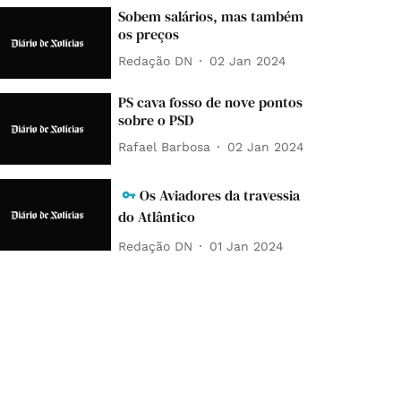
Sobem salários, mas também
os preços
Redação DN
02 Jan 2024
PS cava fosso de nove pontos
sobre o PSD
Rafael Barbosa
02 Jan 2024
Os Aviadores da travessia
do Atlântico
Redação DN
01 Jan 2024