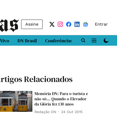
Assine
Entrar
 Vivo
DN Brasil
Conferências
DN LAB
Class
rtigos Relacionados
Memória DN: Para o turista e
não só... Quando o Elevador
da Glória fez 130 anos
Redação DN
24 Out 2015