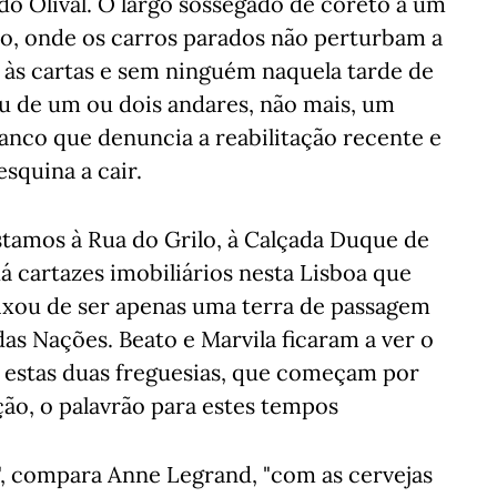
do Olival. O largo sossegado de coreto a um
o, onde os carros parados não perturbam a
 às cartas e sem ninguém naquela tarde de
ou de um ou dois andares, não mais, um
ranco que denuncia a reabilitação recente e
esquina a cair.
stamos à Rua do Grilo, à Calçada Duque de
á cartazes imobiliários nesta Lisboa que
eixou de ser apenas uma terra de passagem
as Nações. Beato e Marvila ficaram a ver o
 estas duas freguesias, que começam por
ão, o palavrão para estes tempos
", compara Anne Legrand, "com as cervejas