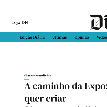
Loja DN
Edição Diária
Últimas
Opinião
Víde
diario-de-noticias
A caminho da Expo:
quer criar