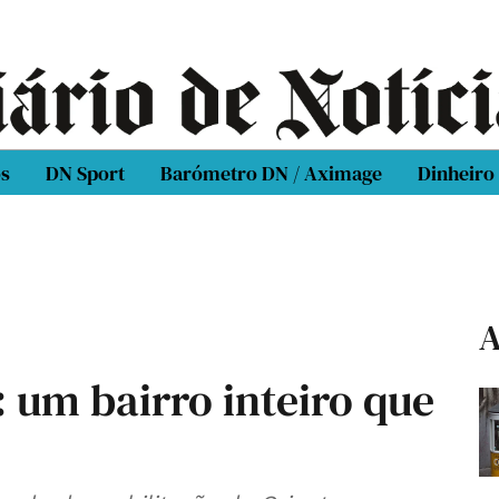
os
DN Sport
Barómetro DN / Aximage
Dinheiro
A
 um bairro inteiro que