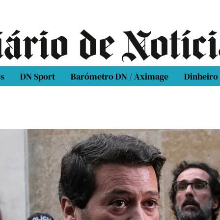
os
DN Sport
Barómetro DN / Aximage
Dinheiro