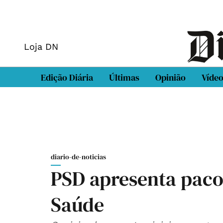
Loja DN
Edição Diária
Últimas
Opinião
Víde
diario-de-noticias
PSD apresenta paco
Saúde