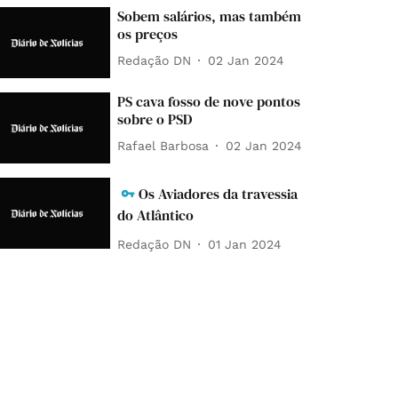
Sobem salários, mas também
os preços
Redação DN
02 Jan 2024
PS cava fosso de nove pontos
sobre o PSD
Rafael Barbosa
02 Jan 2024
Os Aviadores da travessia
do Atlântico
Redação DN
01 Jan 2024