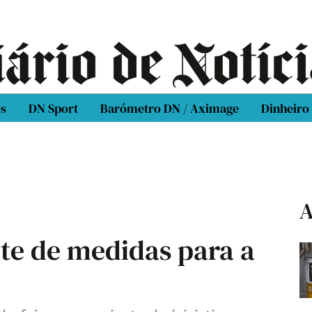
os
DN Sport
Barómetro DN / Aximage
Dinheiro
A
te de medidas para a