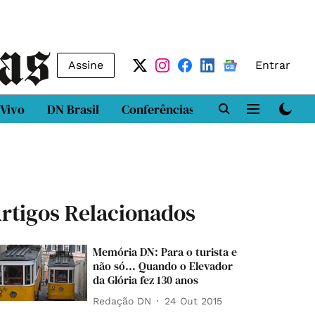
Assine
Entrar
 Vivo
DN Brasil
Conferências
DN LAB
Class
rtigos Relacionados
Memória DN: Para o turista e
não só... Quando o Elevador
da Glória fez 130 anos
Redação DN
24 Out 2015