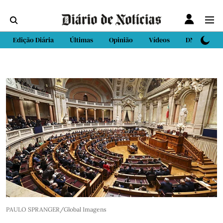
Edição Diária
Últimas
Opinião
Vídeos
DN Sport
PAULO SPRANGER/Global Imagens