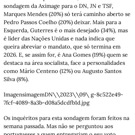
sondagem da Aximage para o DN, JN e TSF,
Marques Mendes (20%) só terá caminho aberto se
Pedro Passos Coelho (20%) deixar. Mais para a
Esquerda, Guterres é o mais desejado (34%), mas
é líder das Nações Unidas e nada indica que
queira abreviar o mandato, que só termina em
2026. E, se assim for, é Ana Gomes (19%) quem se
destaca na área socialista, face a personalidades
como Mário Centeno (12%) ou Augusto Santos
Silva (8%).
ImagensimagemDN\\2023\\09\ g-8c522e49-
7fcf-4089-8a3b-d08a5dcdfb1d.jpg
Os inquéritos para esta sondagem foram feitos na
semana passada. Mas não se perguntou aos
portugueses a quem entregariam o seu voto.