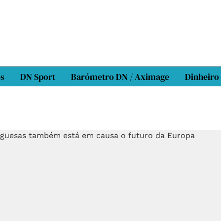
os
DN Sport
Barómetro DN / Aximage
Dinheiro