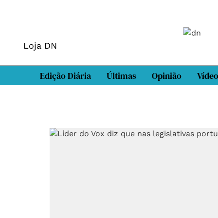
Loja DN
Edição Diária
Últimas
Opinião
Víde