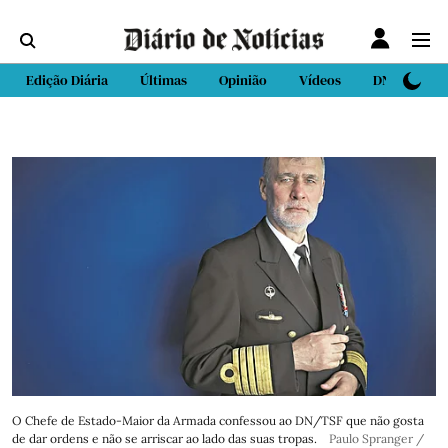
Edição Diária
Últimas
Opinião
Vídeos
DN Sport
O Chefe de Estado-Maior da Armada confessou ao DN/TSF que não gosta
de dar ordens e não se arriscar ao lado das suas tropas.
Paulo Spranger /