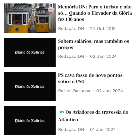
Memória DN: Para o turista e não
só... Quando o Elevador da Glória
fez 130 anos
Redação DN
24 Out 2015
Sobem salários, mas também os
preços
Redação DN
02 Jan 2024
PS cava fosso de nove pontos
sobre o PSD
Rafael Barbosa
02 Jan 2024
Os Aviadores da travessia do
Atlântico
Redação DN
01 Jan 2024