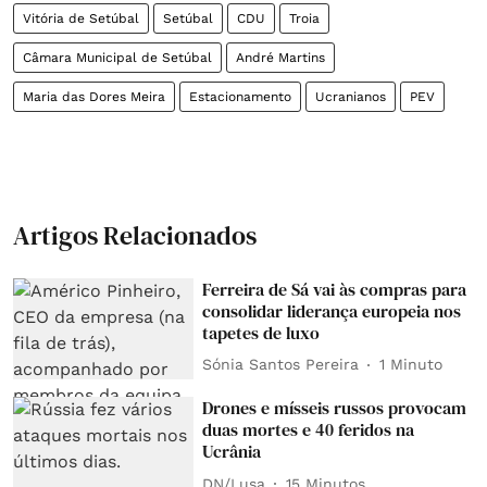
Vitória de Setúbal
Setúbal
CDU
Troia
Câmara Municipal de Setúbal
André Martins
Maria das Dores Meira
Estacionamento
Ucranianos
PEV
Artigos Relacionados
Ferreira de Sá vai às compras para
consolidar liderança europeia nos
tapetes de luxo
Sónia Santos Pereira
1 Minuto
Drones e mísseis russos provocam
duas mortes e 40 feridos na
Ucrânia
DN/Lusa
15 Minutos