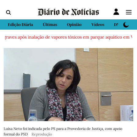
Edição Diária
Últimas
Opinião
Vídeos
DN Sport
raves após inalação de vapores tóxicos em parque aquático em Vieira 
Luísa Neto foi indicada pelo PS para a Provedoria de Justiça, com apoio
formal do PSD
Reprodução