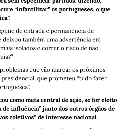
bora sem especificar partidos, dizendo,
cure “infantilizar” os portugueses, o que
ca”.
regime de entrada e permanência de
nte deixou também uma advertência em
ais isolados e correr o risco de não
mia?”
s problemas que vão marcar os próximos
 presidencial, que prometeu “tudo fazer
ortugueses”.
ou como meta central de ação, se for eleito
a de influência” junto dos outros órgãos de
vos coletivos” de interesse nacional.