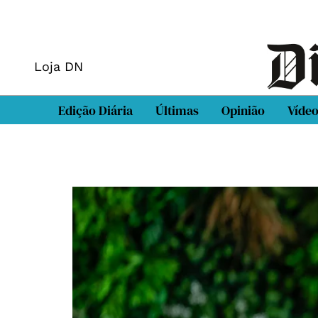
Loja DN
Edição Diária
Últimas
Opinião
Víde