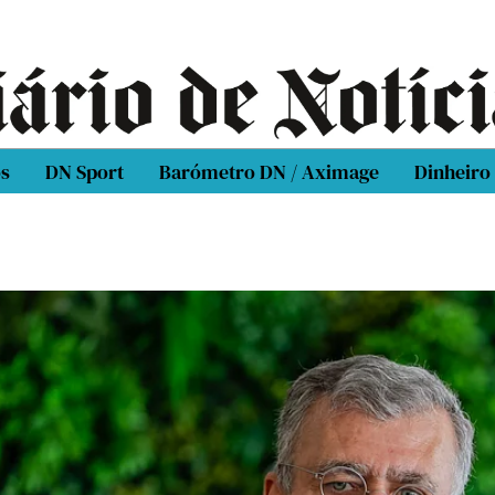
os
DN Sport
Barómetro DN / Aximage
Dinheiro