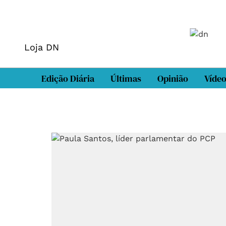
Loja DN
Edição Diária
Últimas
Opinião
Víde