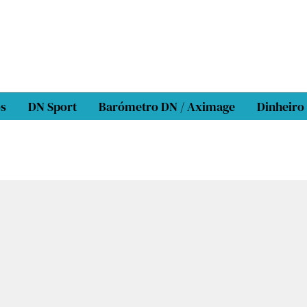
os
DN Sport
Barómetro DN / Aximage
Dinheiro